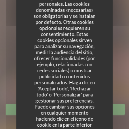
personales. Las cookies
denominadas «necesarias»
son obligatorias y se instalan
por defecto. Otras cookies
opcionales requieren su
consentimiento. Estas
cookies opcionales sirven
para analizar su navegación,
medir la audiencia del sitio,
ofrecer funcionalidades (por
ejemplo, relacionadas con
redes sociales) o mostrar
FORT-MARIE CHRISTINE
publicidad o contenidos
FORT-MARIE CHRISTINE
personalizados. Haga clic en
RESTAURANTE
|
AUSSOIS
'Aceptar todo', 'Rechazar
todo' o 'Personalizar' para
gestionar sus preferencias.
Puede cambiar sus opciones
RESERVAR UNA MESA
en cualquier momento
haciendo clic en el icono de
cookie en la parte inferior