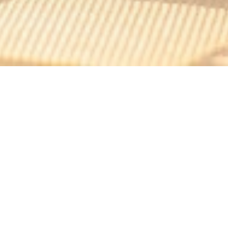
Fort-Marie Christine
El fuerte Marie Christine se encuentra en una ciudad
turística de la Armonía a 1500m de altitud tiene
AUSSOIS.Aujourd'hui fortaleza defensiva alberga un
restaurante y un albergue de étape.Les individuos,
grupos, comités de empresa, los clubes deportivos,
seminarios, campamentos deportivos, viajes escolares,