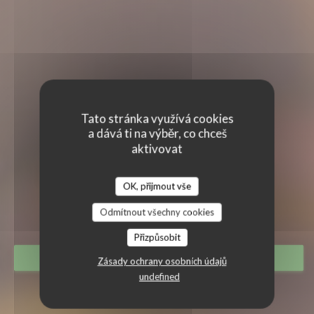
Tato stránka využívá cookies
a dává ti na výběr, co chceš
aktivovat
FORT-MARIE CHRISTINE
OK, přijmout vše
FORT-MARIE CHRISTINE
|
AUSSOIS
Odmítnout všechny cookies
Přizpůsobit
REZERVOVAT STŮL
Zásady ochrany osobních údajů
undefined